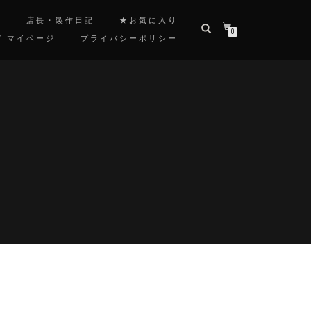
覧
店長・製作日記
★お気に入り
0
/ マイページ
プライバシーポリシー