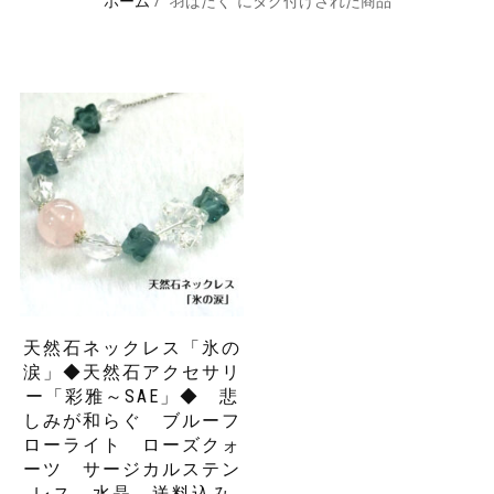
ホーム
/ “羽ばたく”にタグ付けされた商品
天然石ネックレス「氷の
涙」◆天然石アクセサリ
ー「彩雅～SAE」◆ 悲
しみが和らぐ ブルーフ
ローライト ローズクォ
ーツ サージカルステン
レス 水晶 送料込み