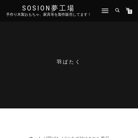
SOSION夢工場
ナ
0
手作り木製おもちゃ、家具等を製作販売してます！
ビ
ゲ
ー
シ
ョ
ン
を
切
羽ばたく
り
替
え