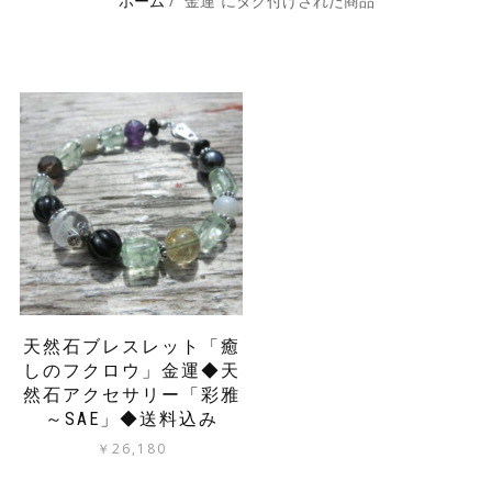
ホーム
/ “金運”にタグ付けされた商品
天然石ブレスレット「癒
しのフクロウ」金運◆天
然石アクセサリー「彩雅
～SAE」◆送料込み
￥
26,180