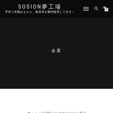
SOSION夢工場
ナ
0
手作り木製おもちゃ、家具等を製作販売してます！
ビ
ゲ
ー
シ
ョ
ン
を
切
金運
り
替
え