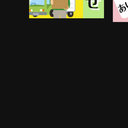
オ
プ
シ
ョ
ン
は
商
品
ペ
ー
ジ
か
ら
選
択
で
き
ま
す