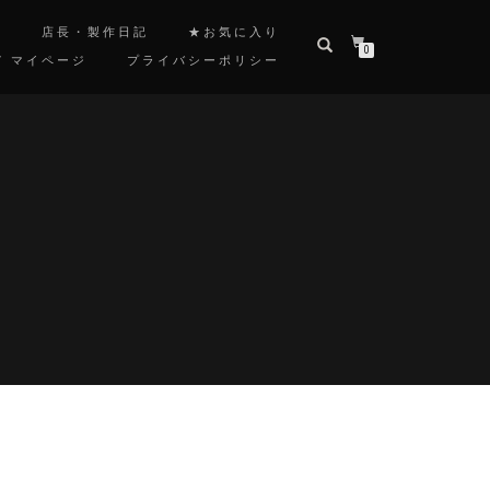
覧
店長・製作日記
★お気に入り
0
/ マイページ
プライバシーポリシー