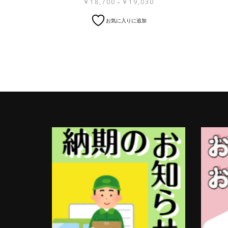
価
￥
18,700
￥
19,030
–
格
こ
お気に入りに追加
帯:
の
￥18,700
商
–
品
￥19,030
に
は
複
数
の
バ
リ
エ
ー
シ
ョ
ン
が
あ
り
ま
す。