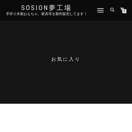
SOSION夢工場
ナ
0
手作り木製おもちゃ、家具等を製作販売してます！
ビ
ゲ
ー
シ
ョ
ン
を
切
お気に入り
り
替
え