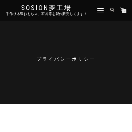
SOSION夢工場
ナ
0
手作り木製おもちゃ、家具等を製作販売してます！
ビ
ゲ
ー
シ
ョ
ン
を
切
プライバシーポリシー
り
替
え