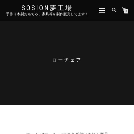
SOSION夢工場
ナ
0
手作り木製おもちゃ、家具等を製作販売してます！
ビ
ゲ
ー
シ
ョ
ン
を
切
ローチェア
り
替
え