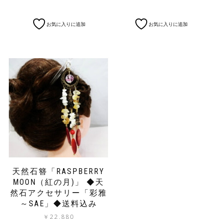
お気に入りに追加
お気に入りに追加
天然石簪「RASPBERRY
MOON（紅の月)」 ◆天
然石アクセサリー「彩雅
～SAE」◆送料込み
￥
22,880