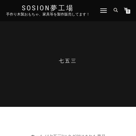
SOSION夢工場
ナ
0
手作り木製おもちゃ、家具等を製作販売してます！
ビ
ゲ
ー
シ
ョ
ン
を
切
七五三
り
替
え