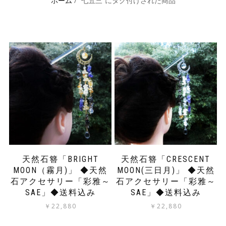
ホーム
/ “七五三”にタグ付けされた商品
天然石簪「BRIGHT
天然石簪「CRESCENT
MOON（霧月)」 ◆天然
MOON(三日月)」 ◆天然
石アクセサリー「彩雅～
石アクセサリー「彩雅～
SAE」◆送料込み
SAE」◆送料込み
￥
22,880
￥
22,880