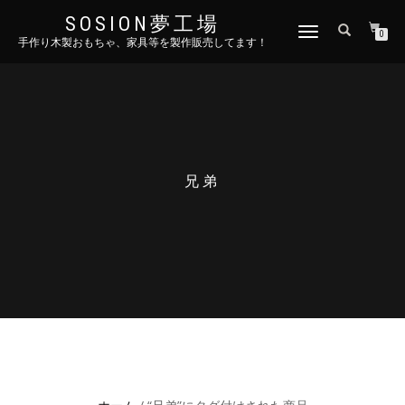
SOSION夢工場
ナ
0
手作り木製おもちゃ、家具等を製作販売してます！
ビ
ゲ
ー
シ
ョ
ン
を
切
兄弟
り
替
え