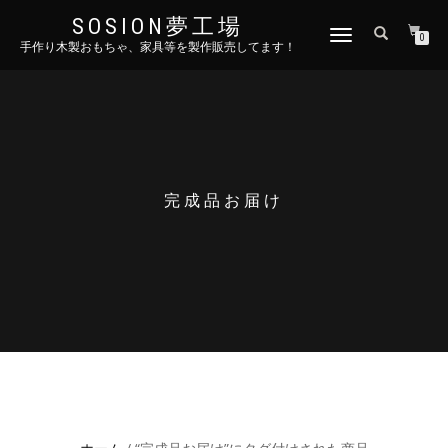
SOSION夢工場
ナ
0
手作り木製おもちゃ、家具等を製作販売してます！
ビ
ゲ
ー
シ
ョ
ン
を
切
完成品お届け
り
替
え