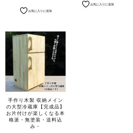
こ
お気に入りに追加
の
こ
お気に入りに追加
商
の
品
商
に
品
は
に
複
は
数
複
の
数
バ
の
リ
バ
エ
リ
ー
エ
シ
ー
ョ
シ
ン
ョ
が
ン
手作り木製 収納メイン
あ
が
の大型冷蔵庫【完成品】
り
あ
お片付けが楽しくなる本
ま
り
す。
格派・無塗装・送料込
ま
オ
す。
み・
プ
オ