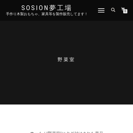
SOSION夢工場
ナ
0
手作り木製おもちゃ、家具等を製作販売してます！
ビ
ゲ
ー
シ
ョ
ン
を
切
野菜室
り
替
え