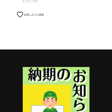
￥
29,700
シ
プ
ョ
シ
こ
ン
ョ
お気に入りに追加
の
は
ン
商
商
は
品
品
商
に
ペ
品
は
ー
ペ
複
ジ
ー
数
か
ジ
の
ら
か
バ
選
ら
リ
択
選
エ
で
択
ー
き
で
シ
ま
き
ョ
す
ま
ン
す
が
あ
り
ま
す。