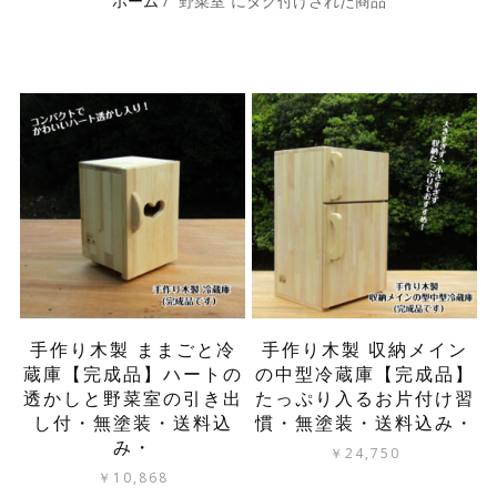
ホーム
/ “野菜室”にタグ付けされた商品
手作り木製 ままごと冷
手作り木製 収納メイン
蔵庫【完成品】ハートの
の中型冷蔵庫【完成品】
透かしと野菜室の引き出
たっぷり入るお片付け習
し付・無塗装・送料込
慣・無塗装・送料込み・
み・
￥
24,750
￥
10,868