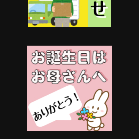
オ
プ
シ
ョ
ン
は
商
品
ペ
ー
ジ
か
ら
選
択
で
き
ま
す