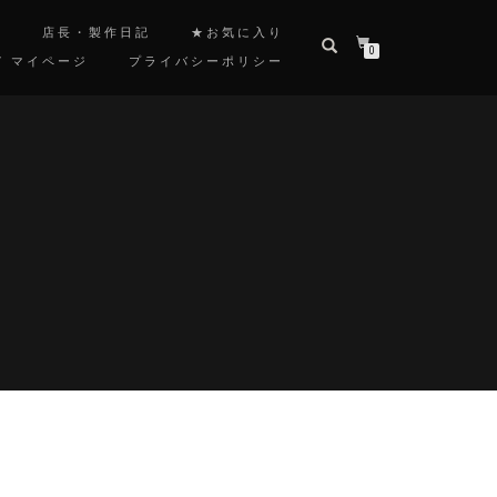
覧
店長・製作日記
★お気に入り
0
/ マイページ
プライバシーポリシー