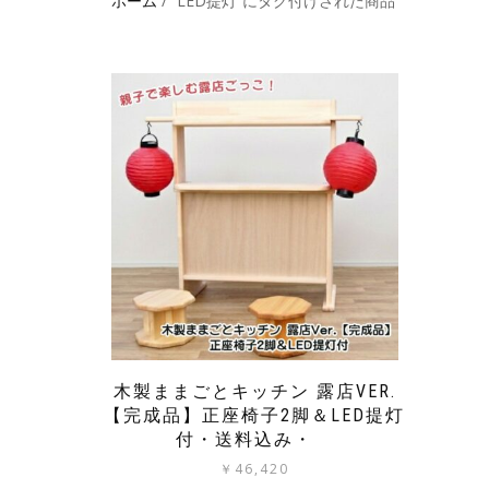
ホーム
/ “LED提灯”にタグ付けされた商品
木製ままごとキッチン 露店VER.
【完成品】正座椅子2脚＆LED提灯
付・送料込み・
￥
46,420