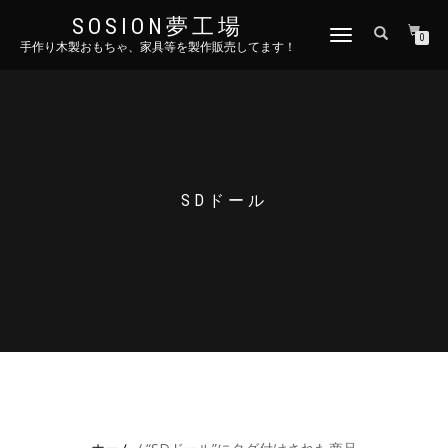
SOSION夢工場
ナ
0
手作り木製おもちゃ、家具等を製作販売してます！
ビ
ゲ
ー
シ
ョ
ン
を
切
SDドール
り
替
え