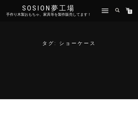
SOSION夢工場
ナ
0
手作り木製おもちゃ、家具等を製作販売してます！
ビ
ゲ
ー
シ
ョ
タグ:
ショーケース
ン
を
切
り
替
え