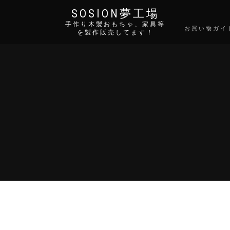
SOSION夢工場
手作り木製おもちゃ、家具等
お買い物ガイ
を製作販売してます！