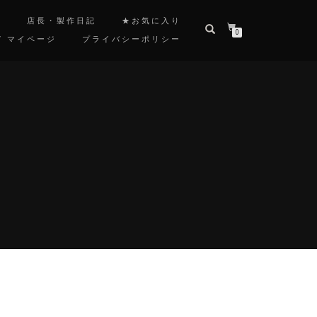
覧
店長・製作日記
★お気に入り
0
/ マイページ
プライバシーポリシー