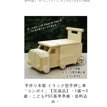
ホーム
/ “かっこいい”にタグ付けされた商品
手作り木製 トラック型手押し車
「コンボイ」【完成品】・1歳〜3
歳・こどもPSC基準準拠・送料込
み・