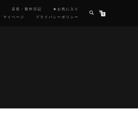
覧
店長・製作日記
★お気に入り
0
/ マイページ
プライバシーポリシー