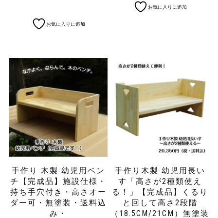
こ
お気に入りに追加
の
商
お気に入りに追加
品
に
は
複
数
の
バ
リ
エ
ー
シ
ョ
ン
が
あ
手作り 木製 幼児用ベン
手作り木製 幼児用長い
り
チ【完成品】施設仕様・
す「高さが2種類使え
ま
持ち手穴付き・高さオー
る！」【完成品】くるり
す。
ダー可・無塗装・送料込
と回して高さ2段階
オ
み・
（18.5CM/21CM）無塗装
プ