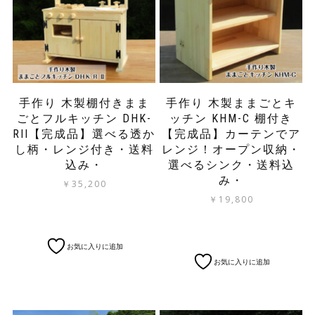
択
選
で
択
き
で
ま
き
す
ま
す
手作り 木製棚付きまま
手作り 木製ままごとキ
ごとフルキッチン DHK-
ッチン KHM-C 棚付き
RII【完成品】選べる透か
【完成品】カーテンでア
し柄・レンジ付き・送料
レンジ！オープン収納・
込み・
選べるシンク・送料込
み・
￥
35,200
￥
19,800
お気に入りに追加
お気に入りに追加