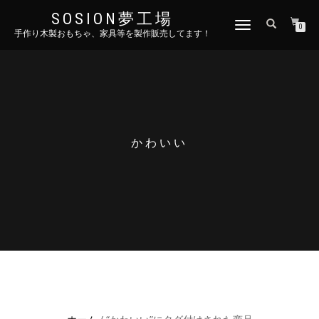
SOSION夢工場
ナ
0
手作り木製おもちゃ、家具等を製作販売してます！
ビ
ゲ
ー
シ
ョ
ン
を
切
かわいい
り
替
え