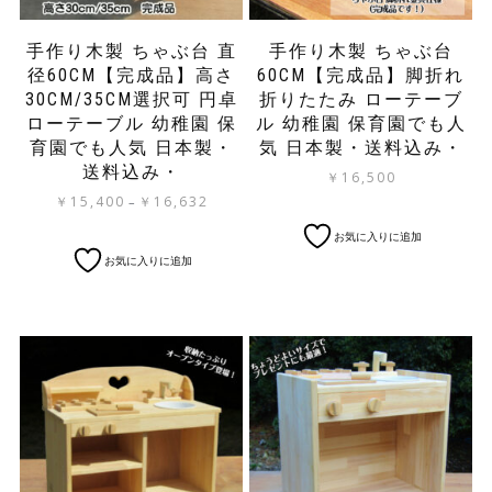
手作り木製 ちゃぶ台 直
手作り木製 ちゃぶ台
径60CM【完成品】高さ
60CM【完成品】脚折れ
30CM/35CM選択可 円卓
折りたたみ ローテーブ
ローテーブル 幼稚園 保
ル 幼稚園 保育園でも人
育園でも人気 日本製・
気 日本製・送料込み・
送料込み・
￥
16,500
価
￥
15,400
￥
16,632
–
格
こ
お気に入りに追加
帯:
の
こ
お気に入りに追加
￥15,400
商
の
–
品
商
￥16,632
に
品
は
に
複
は
数
複
の
数
バ
の
リ
バ
エ
リ
ー
エ