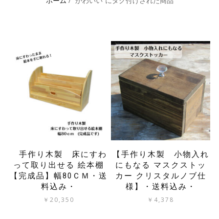
ホーム
/ “かわいい”にタグ付けされた商品
手作り木製 床にすわ
【手作り木製 小物入れ
って取り出せる 絵本棚
にもなる マスクストッ
【完成品】幅80ＣＭ・送
カー クリスタルノブ仕
料込み・
様】・送料込み・
￥
20,350
￥
4,378