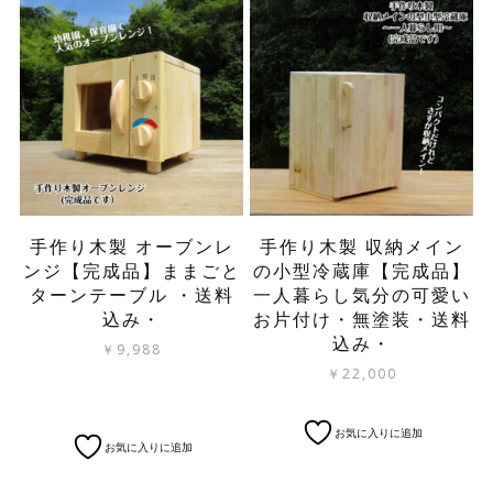
手作り木製 オーブンレ
手作り木製 収納メイン
ンジ【完成品】ままごと
の小型冷蔵庫【完成品】
ターンテーブル ・送料
一人暮らし気分の可愛い
込み・
お片付け・無塗装・送料
込み・
￥
9,988
￥
22,000
こ
お気に入りに追加
の
お気に入りに追加
商
品