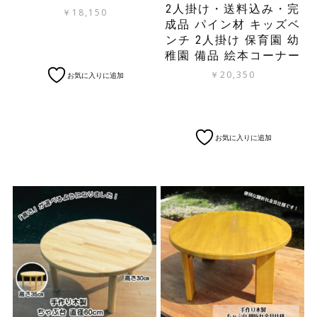
2人掛け・送料込み・完
シ
￥
18,150
成品 パイン材 キッズベ
ョ
ン
ンチ 2人掛け 保育園 幼
は
稚園 備品 絵本コーナー
商
￥
20,350
お気に入りに追加
品
ペ
ー
ジ
か
お気に入りに追加
ら
選
択
で
き
ま
す