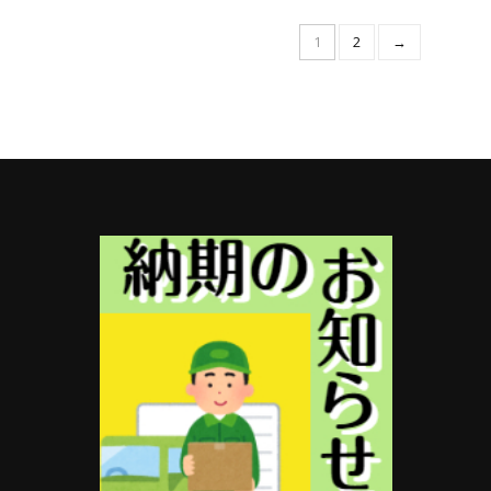
に
は
1
2
→
複
数
の
バ
リ
エ
ー
シ
ョ
ン
が
あ
り
ま
す。
オ
プ
シ
ョ
ン