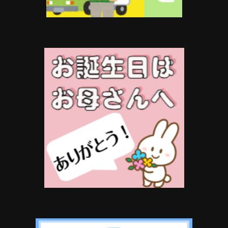
は
商
品
ペ
ー
ジ
か
ら
選
択
で
き
ま
す