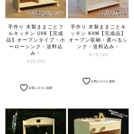
シ
ー
ョ
シ
ン
ョ
が
ン
手作り 木製ままごとフ
手作り 木製ままごとキ
あ
が
ルキッチン UHK【完成
ッチン KHM【完成品】
り
あ
品】オープンタイプ・ホ
オープン収納・選べるシ
ま
り
す。
ーローシンク・送料込
ンク・送料込み・
ま
オ
す。
み・
￥
16,720
プ
オ
￥
22,000
シ
プ
ョ
シ
ン
ョ
お気に入りに追加
は
ン
商
お気に入りに追加
は
品
商
ペ
品
ー
ペ
ジ
ー
か
ジ
ら
か
選
ら