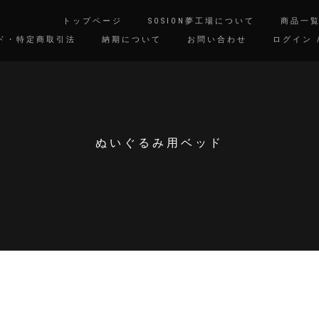
トップページ
SOSION夢工場について
商品一
ド・特定商取引法
納期について
お問い合わせ
ログイン 
ぬいぐるみ用ベッド