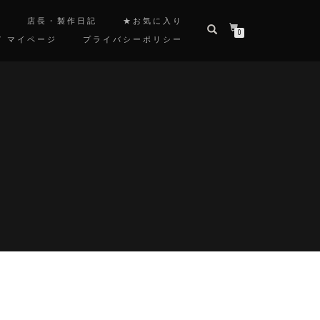
覧
店長・製作日記
★お気に入り
0
/ マイページ
プライバシーポリシー