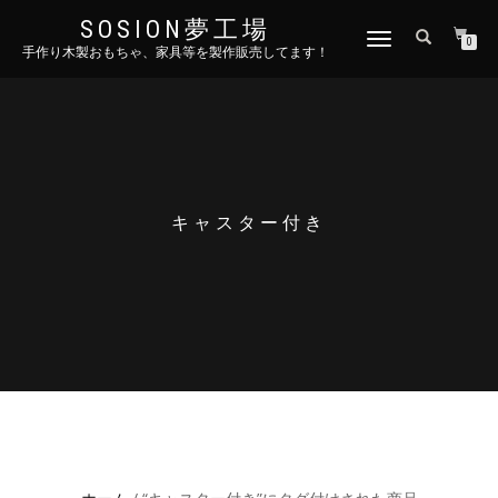
SOSION夢工場
ナ
0
手作り木製おもちゃ、家具等を製作販売してます！
ビ
ゲ
ー
シ
ョ
ン
を
切
キャスター付き
り
替
え