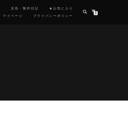
覧
店長・製作日記
★お気に入り
0
/ マイページ
プライバシーポリシー