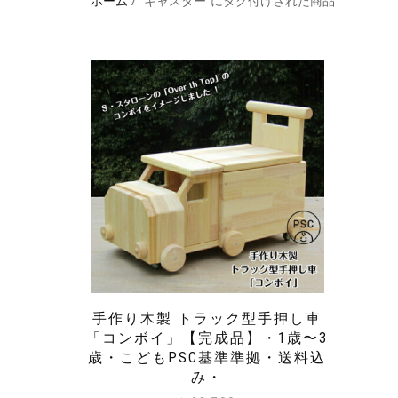
ホーム
/ “キャスター”にタグ付けされた商品
手作り木製 トラック型手押し車
「コンボイ」【完成品】・1歳〜3
歳・こどもPSC基準準拠・送料込
み・