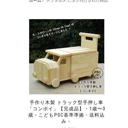
ホーム
/ “デフォルメ”にタグ付けされた商品
手作り木製 トラック型手押し車
「コンボイ」【完成品】・1歳〜3
歳・こどもPSC基準準拠・送料込
み・