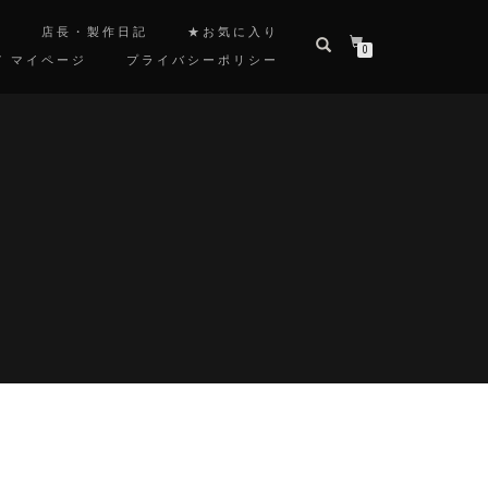
覧
店長・製作日記
★お気に入り
0
/ マイページ
プライバシーポリシー