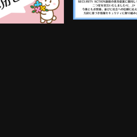
オ
プ
シ
ョ
ン
は
商
品
ペ
ー
ジ
か
ら
選
択
で
き
ま
す