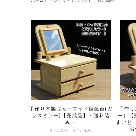
ホーム
/ “ドレッサー”にタグ付けされた商品
手作り木製 2段・ワイド姫鏡台(ガ
手作り
ラスミラー)【完成品】・送料込
ー）【
み・
まごと 
お
価
￥
15,070
￥
15,400
–
格