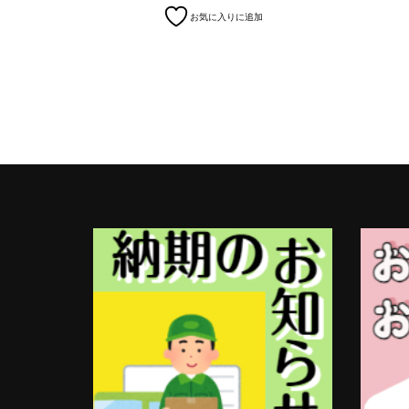
こ
お気に入りに追加
帯:
の
￥15,070
商
–
品
￥15,400
に
は
複
数
の
バ
リ
エ
ー
シ
ョ
ン
が
あ
り
ま
す。
オ