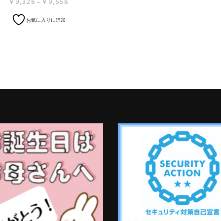
価
￥
9,328
￥
9,658
–
格
こ
お気に入りに追加
帯:
の
￥9,328
商
–
品
￥9,658
に
は
複
数
の
バ
リ
エ
ー
シ
ョ
ン
が
あ
り
ま
す。