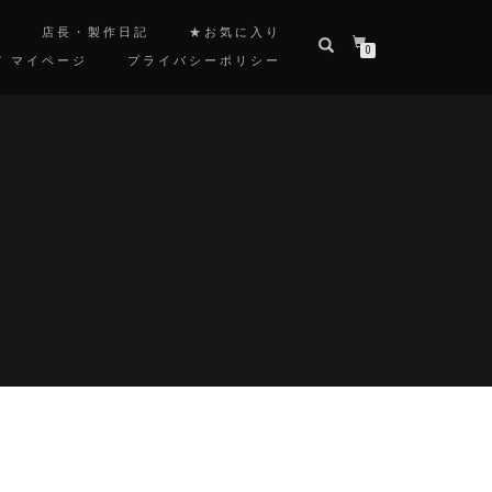
覧
店長・製作日記
★お気に入り
0
/ マイページ
プライバシーポリシー