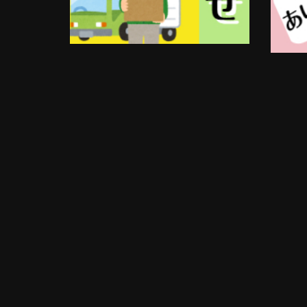
プ
シ
ョ
ン
は
商
品
ペ
ー
ジ
か
ら
選
択
で
き
ま
す