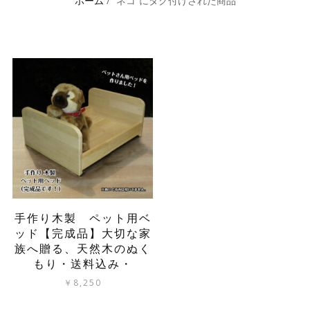
ホーム
/ “ネコ”にタグ付けされた商品
手作り木製 ペット用ベ
ッド【完成品】大切な家
族へ贈る、天然木のぬく
もり・送料込み・
￥
8,250