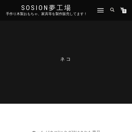
SOSION夢工場
ナ
0
手作り木製おもちゃ、家具等を製作販売してます！
ビ
ゲ
ー
シ
ョ
ン
を
切
ネコ
り
替
え