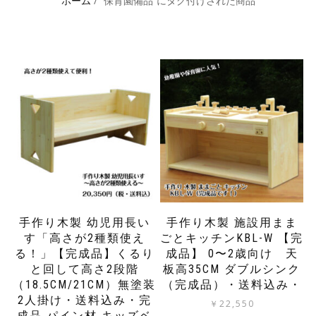
ホーム
/ “保育園備品”にタグ付けされた商品
手作り木製 幼児用長い
手作り木製 施設用まま
す「高さが2種類使え
ごとキッチンKBL-W 【完
る！」【完成品】くるり
成品】 0〜2歳向け 天
と回して高さ2段階
板高35CM ダブルシンク
（18.5CM/21CM）無塗装
（完成品）・送料込み・
2人掛け・送料込み・完
￥
22,550
成品 パイン材 キッズベ