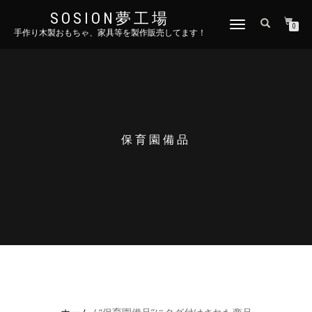
SOSION夢工場
ナ
0
手作り木製おもちゃ、家具等を製作販売してます！
ビ
ゲ
ー
シ
ョ
ン
を
切
保育園備品
り
替
え