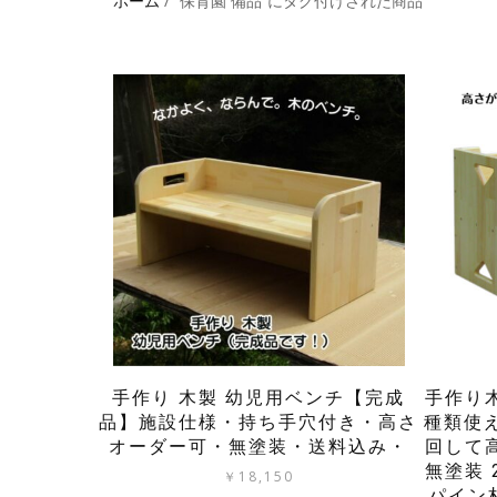
ホーム
/ “保育園 備品”にタグ付けされた商品
手作り 木製 幼児用ベンチ【完成
手作り
品】施設仕様・持ち手穴付き・高さ
種類使
オーダー可・無塗装・送料込み・
回して高
無塗装
￥
18,150
パイン材