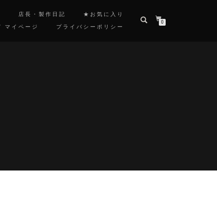
覧
店長・製作日記
★お気に入り
0
/ マイページ
プライバシーポリシー