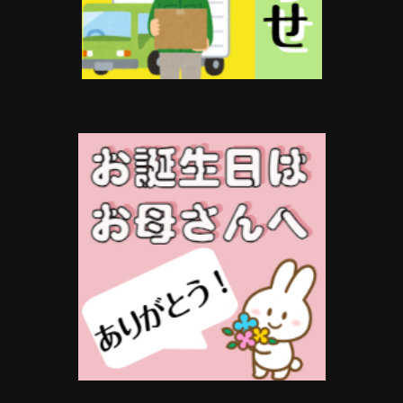
オ
プ
シ
ョ
ン
は
商
品
ペ
ー
ジ
か
ら
選
択
で
き
ま
す