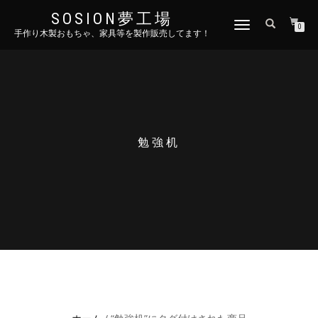
SOSION夢工場
ナ
0
手作り木製おもちゃ、家具等を製作販売してます！
ビ
ゲ
ー
シ
ョ
ン
を
切
勉強机
り
替
え