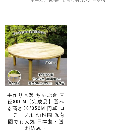
ホーム
/ “勉強机”にタグ付けされた商品
手作り木製 ちゃぶ台 直
径80CM【完成品】選べ
る高さ30/35CM 円卓 ロ
ーテーブル 幼稚園 保育
園でも人気 日本製・送
料込み・