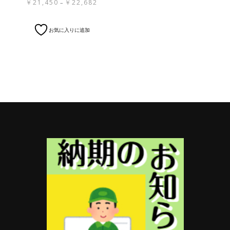
価
￥
21,450
￥
22,682
–
格
帯:
こ
お気に入りに追加
￥21,450
の
–
商
￥22,682
品
に
は
複
数
の
バ
リ
エ
ー
シ
ョ
ン
が
あ
り
ま
す。