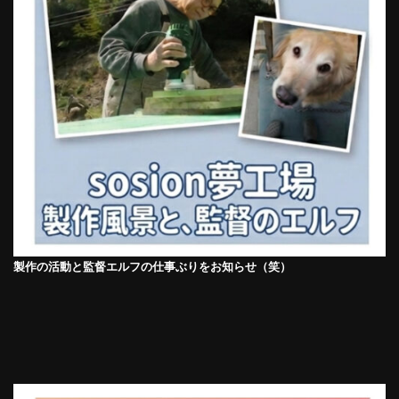
製作の活動と監督エルフの仕事ぶりをお知らせ（笑）