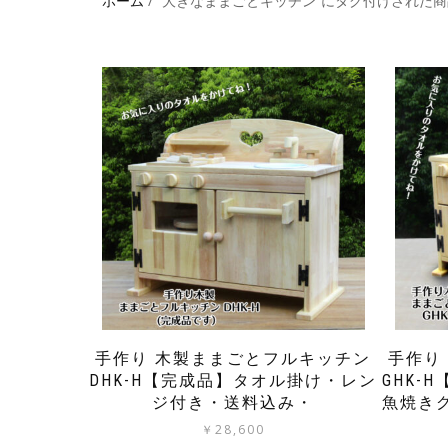
ホーム
/ “大きなままごとキッチン”にタグ付けされた
手作り 木製ままごとフルキッチン
手作り
DHK-H【完成品】タオル掛け・レン
GHK-
ジ付き・送料込み・
魚焼き
￥
28,600