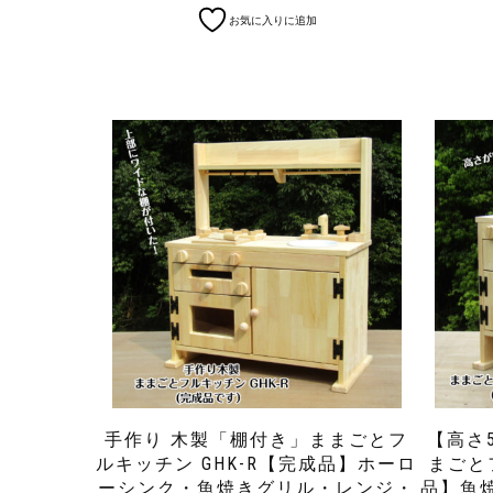
お気に入りに追加
手作り 木製「棚付き」ままごとフ
【高さ
ルキッチン GHK-R【完成品】ホーロ
まごと
ーシンク・魚焼きグリル・レンジ・
品】魚