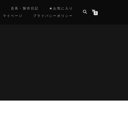
覧
店長・製作日記
★お気に入り
0
/ マイページ
プライバシーポリシー