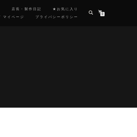
覧
店長・製作日記
★お気に入り
0
/ マイページ
プライバシーポリシー