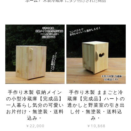
ホーム
/ “木製冷蔵庫”にタグ付けされた商品
手作り木製 収納メイン
手作り木製 ままごと冷
の小型冷蔵庫【完成品】
蔵庫【完成品】ハートの
一人暮らし気分の可愛い
透かしと野菜室の引き出
お片付け・無塗装・送料
し付・無塗装・送料込
込み・
み・
￥
22,000
￥
10,868