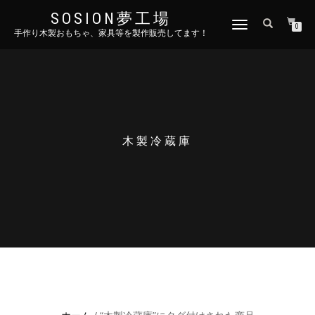
SOSION夢工場
ナ
0
手作り木製おもちゃ、家具等を製作販売してます！
ビ
ゲ
ー
シ
ョ
ン
を
切
木製冷蔵庫
り
替
え