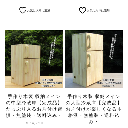
こ
こ
お気に入りに追加
お気に入りに追加
の
の
商
商
品
品
に
に
は
は
複
複
数
数
の
の
バ
バ
リ
リ
エ
エ
ー
ー
シ
シ
ョ
ョ
ン
ン
手作り木製 収納メイン
手作り木製 収納メイン
が
が
の中型冷蔵庫【完成品】
の大型冷蔵庫【完成品】
あ
あ
たっぷり入るお片付け習
お片付けが楽しくなる本
り
り
慣・無塗装・送料込み・
格派・無塗装・送料込
ま
ま
す。
す。
み・
￥
24,750
オ
オ