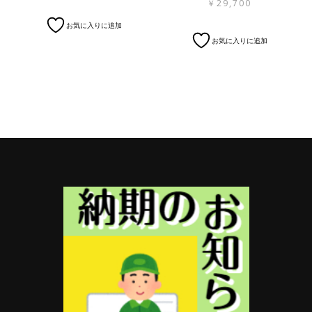
￥
29,700
プ
プ
こ
シ
シ
お気に入りに追加
の
こ
ョ
ョ
お気に入りに追加
商
の
ン
ン
品
商
は
は
に
品
商
商
は
に
品
品
複
は
ペ
ペ
数
複
ー
ー
の
数
ジ
ジ
バ
の
か
か
リ
バ
ら
ら
エ
リ
選
選
ー
エ
択
択
シ
ー
で
で
ョ
シ
き
き
ン
ョ
ま
ま
が
ン
す
す
あ
が
り
あ
ま
り
す。
ま
オ
す。