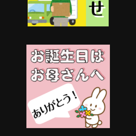
プ
オ
シ
プ
ョ
シ
ン
ョ
は
ン
商
は
品
商
ペ
品
ー
ペ
ジ
ー
か
ジ
ら
か
選
ら
択
選
で
択
き
で
ま
き
す
ま
す