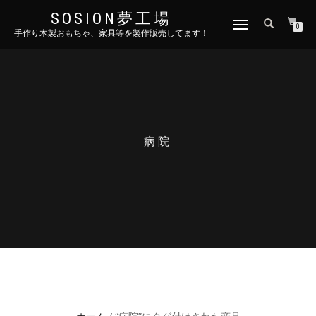
SOSION夢工場
ナ
0
手作り木製おもちゃ、家具等を製作販売してます！
ビ
ゲ
ー
シ
ョ
ン
を
切
病院
り
替
え