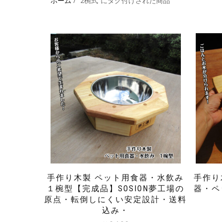
ホーム
/ “2椀式”にタグ付けされた商品
手作り木製 ペット用食器・水飲み
手作り
１椀型【完成品】SOSION夢工場の
器・ペ
原点・転倒しにくい安定設計・送料
込み・