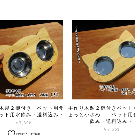
木製２椀付き ペット用食
手作り木製２椀付きペット
ット用水飲み・送料込み・
ょっと小さめ！ ペット用
飲み・送料込み・
￥
7,898
￥
7,568
お気に入りに追加