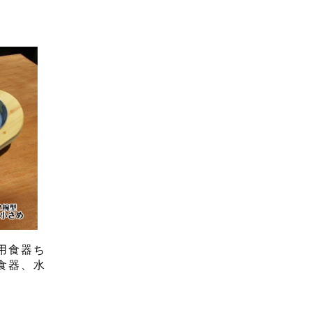
用食器ち
食器、水