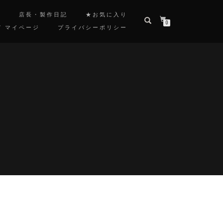
覧
店長・製作日記
★お気に入り
0
/ マイページ
プライバシーポリシー