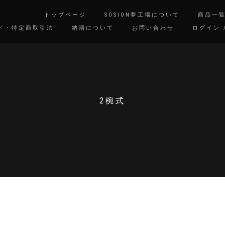
トップページ
SOSION夢工場について
商品一
ド・特定商取引法
納期について
お問い合わせ
ログイン 
2椀式