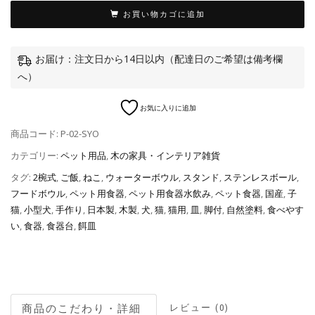
お買い物カゴに追加
お届け：注文日から14日以内（配達日のご希望は備考欄
へ）
お気に入りに追加
商品コード:
P-02-SYO
カテゴリー:
ペット用品
,
木の家具・インテリア雑貨
タグ:
2椀式
,
ご飯
,
ねこ
,
ウォーターボウル
,
スタンド
,
ステンレスボール
,
フードボウル
,
ペット用食器
,
ペット用食器水飲み
,
ペット食器
,
国産
,
子
猫
,
小型犬
,
手作り
,
日本製
,
木製
,
犬
,
猫
,
猫用
,
皿
,
脚付
,
自然塗料
,
食べやす
い
,
食器
,
食器台
,
餌皿
レビュー (0)