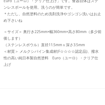
Euro（ユーロ）・クリア仕上げ」です。食器自体はステ
ンレスボールを使用。洗うのが簡単です。
＊ただし、自然塗料のため洗剤洗浄やゴシゴシ洗いはお止
め下さいね
＜サイズ＞ 奥行き225mm×幅360mm×高さ80mm（多少前
後します）
（ステンレスボウル）直径11.5mmｘ深さ3.5mm
＜材質＞ メルクシパイン集成材(F☆☆☆☆認定品)、撥水
性の高い純日本製自然塗料 Euro（ユーロ）・クリア仕
上げ