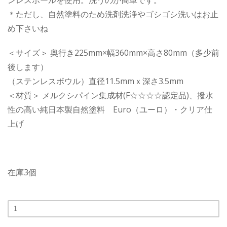
ンレスボールを使用。洗うのが簡単です。
＊ただし、自然塗料のため洗剤洗浄やゴシゴシ洗いはお止
め下さいね
＜サイズ＞ 奥行き225mm×幅360mm×高さ80mm（多少前
後します）
（ステンレスボウル）直径11.5mmｘ深さ3.5mm
＜材質＞ メルクシパイン集成材(F☆☆☆☆認定品)、撥水
性の高い純日本製自然塗料 Euro（ユーロ）・クリア仕
上げ
在庫3個