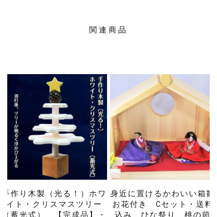
関連商品
手作り木製（光る！）ホワ
身近に置けるかわいい箱雛
イト・クリスマスツリー
お花付き Cセット・送料
（蓄光式） 【完成品】・
込み ひな祭り 桃の節