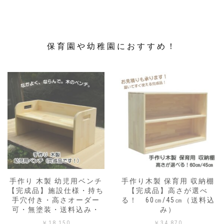
保育園や幼稚園におすすめ！
手作り 木製 幼児用ベンチ
手作り木製 保育用 収納棚
【完成品】施設仕様・持ち
【完成品】高さが選べ
手穴付き・高さオーダー
る！ 60㎝/45㎝（送料込
可・無塗装・送料込み・
み）
￥
18,150
￥
34,870