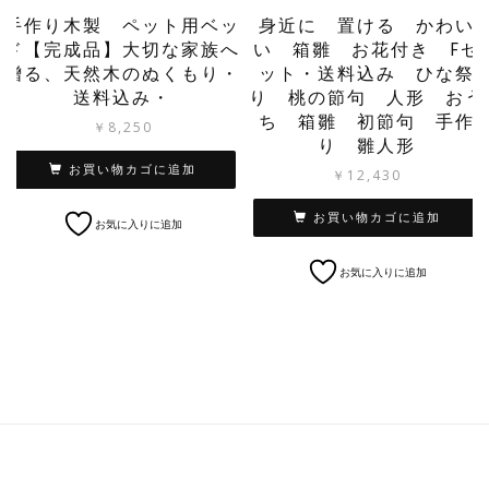
手作り木製 ペット用ベッ
身近に 置ける かわい
ド【完成品】大切な家族へ
い 箱雛 お花付き Fセ
贈る、天然木のぬくもり・
ット・送料込み ひな祭
送料込み・
り 桃の節句 人形 おう
ち 箱雛 初節句 手作
￥
8,250
り 雛人形
お買い物カゴに追加
￥
12,430
お買い物カゴに追加
お気に入りに追加
お気に入りに追加