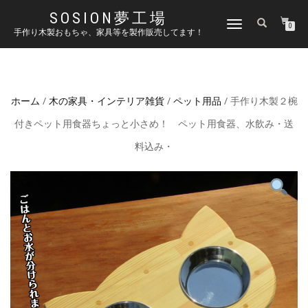
SOSION夢工場
ナ
0
手作り木製おもちゃ、家具等を製作販売してます！
ビ
ゲ
ー
シ
ョ
ホーム
/
木の家具・インテリア雑貨
/
ペット用品
/ 手作り木製２椀
ン
を
付きペット用食器ちょっと小さめ！ ペット用食器、水飲み・送
切
り
料込み・
替
え