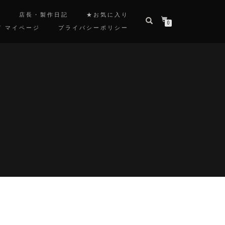
覧
店長・製作日記
★お気に入り
0
/ マイページ
プライバシーポリシー