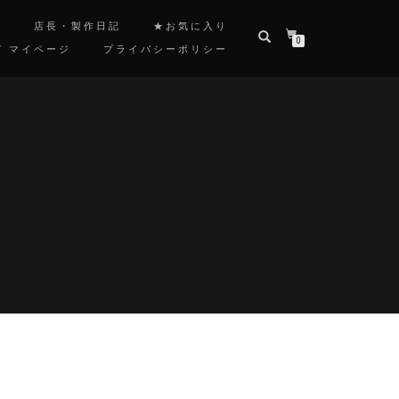
覧
店長・製作日記
★お気に入り
0
/ マイページ
プライバシーポリシー