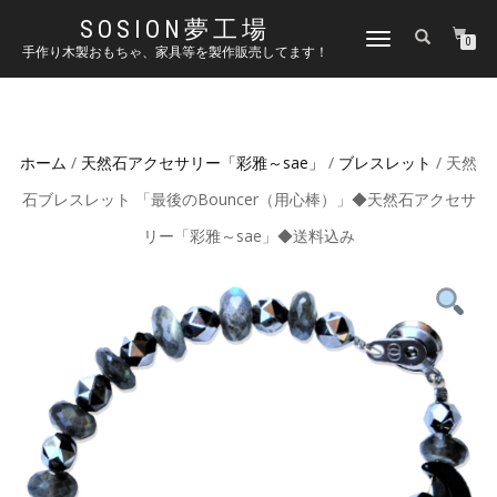
SOSION夢工場
ナ
0
手作り木製おもちゃ、家具等を製作販売してます！
ビ
ゲ
ー
シ
ョ
ホーム
/
天然石アクセサリー「彩雅～sae」
/
ブレスレット
/ 天然
ン
を
石ブレスレット 「最後のBouncer（用心棒）」◆天然石アクセサ
切
り
リー「彩雅～sae」◆送料込み
替
え