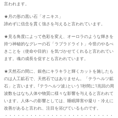
言われます。
★月の形の黒い石「オニキス」
諦めずに信念を貫く強さを与えると言われています。
★見る角度によって色彩を変え、オーロラのような輝きを
持つ神秘的なグレーの石「ラブラドライト」今世のやるべ
きことを（使命や目的）を気づかせてくれると言われてい
ます。魂の成長を促すとも言われています。
★天然石の間に、銀色にキラキラと輝くカットを施したも
のは人工鉱石で、天然石ではありません。「テラヘルツ鉱
石」と言います。｢テラヘルツ波｣という1秒間に1兆回の周
波数をはなち人体や物質に様々な影響を与えると言われて
います。人体への影響としては、睡眠障害や凝り・冷えに
改善があると言われ、注目を浴びているものです。
・・・・・・・・・・・・・・・・・・・・・・・・・・・