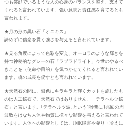
つも笑顔でいるような人の心身のバランスを整え、支えて
くれると言われています。強い意志と責任感を育てるとも
言われます。
★月の形の黒い石「オニキス」
諦めずに信念を貫く強さを与えると言われています。
★見る角度によって色彩を変え、オーロラのような輝きを
持つ神秘的なグレーの石「ラブラドライト」今世のやるべ
きことを（使命や目的）を気づかせてくれると言われてい
ます。魂の成長を促すとも言われています。
★天然石の間に、銀色にキラキラと輝くカットを施したも
のは人工鉱石で、天然石ではありません。「テラヘルツ鉱
石」と言います。｢テラヘルツ波｣という1秒間に1兆回の周
波数をはなち人体や物質に様々な影響を与えると言われて
います。人体への影響としては、睡眠障害や凝り・冷えに