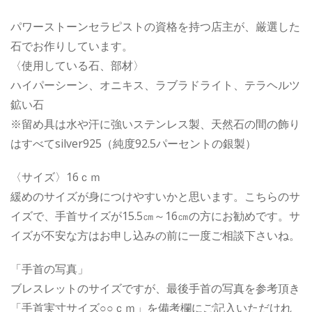
パワーストーンセラピストの資格を持つ店主が、厳選した
石でお作りしています。
〈使用している石、部材〉
ハイパーシーン、オニキス、ラブラドライト、テラヘルツ
鉱い石
※留め具は水や汗に強いステンレス製、天然石の間の飾り
はすべてsilver925（純度92.5パーセントの銀製）
〈サイズ〉16ｃｍ
緩めのサイズが身につけやすいかと思います。こちらのサ
イズで、手首サイズが15.5㎝～16㎝の方にお勧めです。サ
イズが不安な方はお申し込みの前に一度ご相談下さいね。
「手首の写真」
ブレスレットのサイズですが、最後手首の写真を参考頂き
「手首実寸サイズ○○ｃｍ」を備考欄にご記入いただけれ