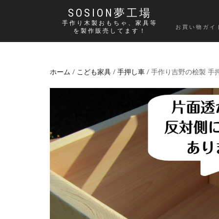
SOSION夢工場
手作り木製おもちゃ、家具等
お買い物ガイ
を製作販売してます！
ホーム
/
こども家具
/
手押し車
/ 手作り吉野の桧製 