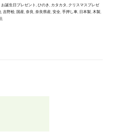
,
お誕生日プレゼント
,
ひのき
,
カタカタ
,
クリスマスプレゼ
桧
,
吉野桧
,
国産
,
奈良
,
奈良県産
,
安全
,
手押し車
,
日本製
,
木製
,
土