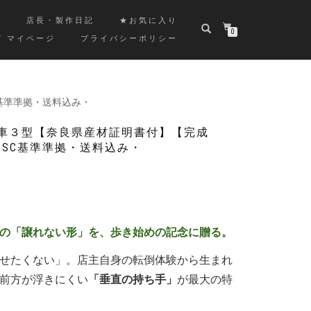
覧
店長・製作日記
★お気に入り
0
/ マイページ
プライバシーポリシー
C基準準拠・送料込み・
し車３型【奈良県産材証明書付】【完成
PSC基準準拠・送料込み・
の「譲れない形」を、歩き始めの記念に贈る。
せたくない」。店主自身の転倒体験から生まれ
前方が浮きにくい
「垂直の持ち手」
が最大の特