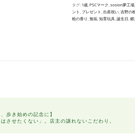
タグ:
1歳
,
PSCマーク
,
sosion夢工場
ント
,
プレゼント
,
出産祝い
,
吉野の
桧の香り
,
無垢
,
知育玩具
,
誕生日
,
郷
を、歩き始めの記念に】
けはさせたくない」。店主の譲れないこだわり。