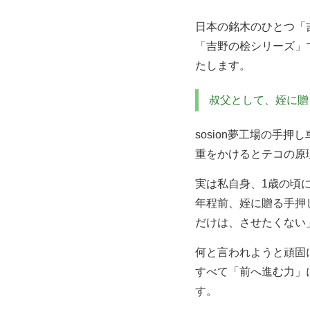
日本の銘木のひとつ「
「吉野の桧シリーズ」
たします。
叔父として、姪に贈
sosion夢工場の手
重をかけるとテコの原
実は私自身、1歳の頃
年程前、姪に贈る手押
だけは、させたくない
何と言われようと頑固
すべて「前へ進む力」
す。