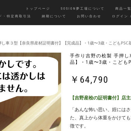
トップページ
SOSION夢工場について
商品一
ド・特定商取引法
納期について
お問い合わせ
ログイン 
手押し車３型【奈良県産材証明書付】【完成品】・1歳〜3歳・こどもPS
手作り吉野の桧製 手押
品】・1歳〜3歳・こども
￥
64,790
【吉野産桧の証明書付】店主
「あんな怖い思い、姪にはさ
た、真上から体重をかけても
徴です。