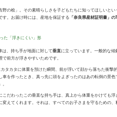
吉野の桧」。その素晴らしさを子どもたちに知ってほしいとい
です。お届け時には、産地を保証する
「奈良県産材証明書」の
った「浮きにくい」形
押し車は、持ち手が地面に対して
垂直
に立っています。一般的な傾
理で前方が浮きやすいためです。
にカタカタに体重を預けた瞬間、前が浮いて顔から落ちた衝撃的
し車を作ったとき、真っ先に頭をよぎったのはあの転倒の景色
」。
にこだわったこの垂直な持ち手は、真上から体重をかけても浮
に変えてくれます。それは、すべてのお子さまを守るための、