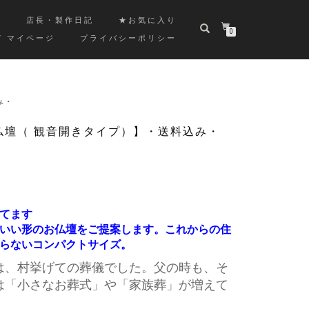
覧
店長・製作日記
★お気に入り
0
/ マイページ
プライバシーポリシー
み・
仏壇（ 観音開きタイプ）】・送料込み・
てます
いい形のお仏壇をご提案します。
これからの住
らないコンパクトサイズ。
は、村挙げての葬儀でした。父の時も、そ
は「小さなお葬式」や「家族葬」が増えて