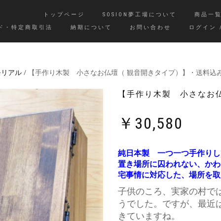
トップページ
SOSION夢工場について
商品一
ド・特定商取引法
納期について
お問い合わせ
ログイン 
モリアル
/ 【手作り木製 小さなお仏壇（ 観音開きタイプ）】・送料込
【手作り木製 小さなお
￥
30,580
純日本製 一つ一つ手作りし
置き場所に囚われない、かわ
宅事情に対応した、場所を取
子供のころ、実家の村で
うでした。ですが、最近
きていますね。