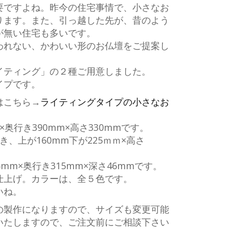
要ですよね。昨今の住宅事情で、小さなお
ります。また、引っ越した先が、昔のよう
が無い住宅も多いです。
われない、かわいい形のお仏壇をご提案し
イティング」の２種ご用意しました。
イプです。
はこちら→
ライティングタイプの小さなお
×奥行き390mm×高さ330mmです。
き、上が160mm下が225ｍｍ×高さ
mm×奥行き315mm×深さ46mmです。
仕上げ。カラーは、全５色です。
いね。
の製作になりますので、サイズも変更可能
いたしますので、ご注文前にご相談下さい