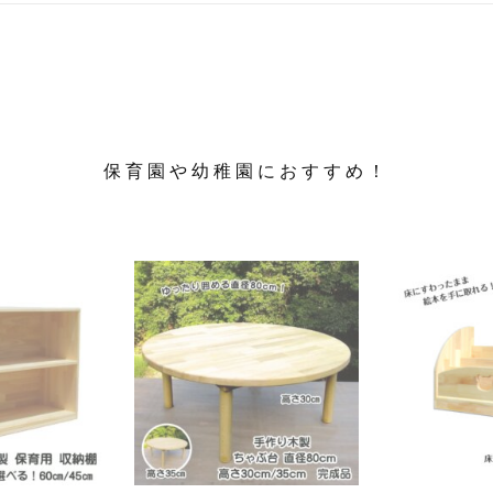
バ
リ
エ
ー
シ
ョ
ン
保育園や幼稚園におすすめ！
が
あ
り
ま
す。
オ
プ
シ
ョ
ン
は
商
品
ペ
ー