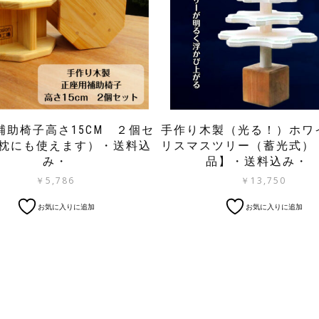
補助椅子高さ15CM ２個セ
手作り木製（光る！）ホワ
枕にも使えます）・送料込
リスマスツリー（蓄光式）
み・
品】・送料込み
￥
5,786
￥
13,750
こ
お気に入りに追加
お気に入りに追加
の
商
品
に
は
複
数
の