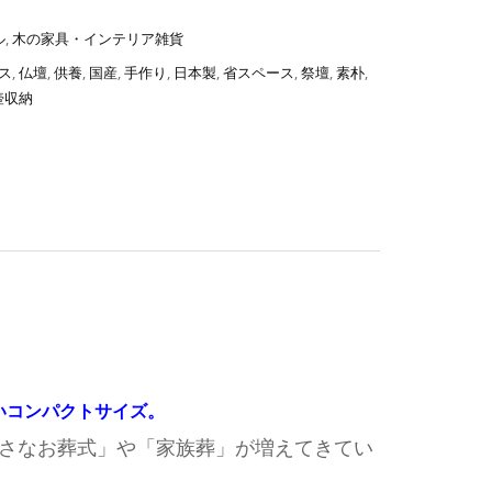
ル
,
木の家具・インテリア雑貨
ス
,
仏壇
,
供養
,
国産
,
手作り
,
日本製
,
省スペース
,
祭壇
,
素朴
,
壺収納
いコンパクトサイズ。
さなお葬式」や「家族葬」が増えてきてい