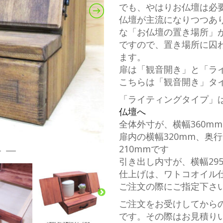
でも、やはりお仏壇は必
仏壇が主流になりつつあ
な「お仏壇の置き場所」
ですので、置き場所に囚
ます。
扉は「観音開き」と「ラ
こちらは「観音開き」タ
「ライティングタイプ」
仏壇へ
全体外寸が、横幅360mm
扉内の横幅320mm、奥行
210mmです
引き出し内寸が、横幅295
仕上げは、ワトコオイル
ご注文の際にご指定下さ
ご注文をお受けしてから
です。その際はお見積り