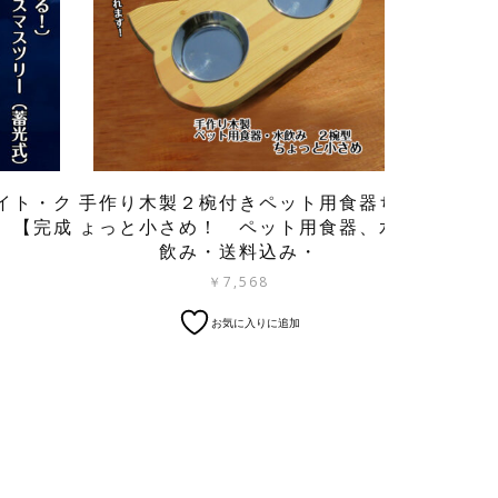
イト・ク
手作り木製２椀付きペット用食器ち
 【完成
ょっと小さめ！ ペット用食器、水
・
飲み・送料込み・
￥
7,568
お気に入りに追加