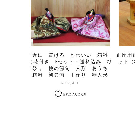
身近に 置ける かわいい 箱雛
正座用
お花付き Fセット・送料込み ひ
ット（
な祭り 桃の節句 人形 おうち
箱雛 初節句 手作り 雛人形
￥
12,430
お気に入りに追加