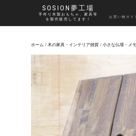
SOSION夢工場
手作り木製おもちゃ、家具等
お買い物ガイ
を製作販売してます！
ホーム
/
木の家具・インテリア雑貨
/
小さな仏壇・メ