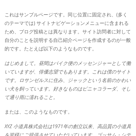
これはサンプルページです。同じ位置に固定され、(多く
のテーマでは) サイトナビゲーションメニューに含まれる
ため、ブログ投稿とは異なります。サイト訪問者に対して
自分のことを説明する自己紹介ページを作成するのが一般
的です。たとえば以下のようなものです。
はじめまして。昼間はバイク便のメッセンジャーとして働
いていますが、俳優志望でもあります。これは僕のサイト
です。ロサンゼルスに住み、ジャックという名前のかわい
い犬を飼っています。好きなものはピニャコラーダ、そし
て通り雨に濡れること。
または、このようなものです。
XYZ 小道具株式会社は1971年の創立以来、高品質の小道具
を皆様にご提供させていただいています。ゴッサム・シテ