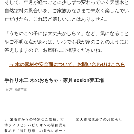
そして、年月が経つごとに少しずつ変わっていく天然木と
自然塗料の風合いを、ご家族みなさまで末永く楽しんでい
ただけたら、これほど嬉しいことはありません。
「うちのこの子には大丈夫かしら？」など、気になること
やご不明な点があれば、いつでも我が家のことのようにお
答えしますので、お気軽にご相談くださいね。
→ 木の素材や安全面について、お問い合わせはこちら
手作り木工 木のおもちゃ・家具 sosion夢工場
（代筆・徃西早苗）
投
←
泉南市からの特別なご依頼。万
楽天市場店終了のお知らせ
→
稿
博フィリピンパビリオンの装飾品を
収める「特注額縁」の製作レポート
ナ