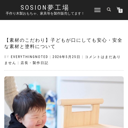
SOSION夢工場
ナ
0
手作り木製おもちゃ、家具等を製作販売してます！
ビ
ゲ
ー
シ
ョ
【素材のこだわり】子どもが口にしても安心・安全
ン
な素材と塗料について
を
切
BY
EVERYTHINGNOTED
|
2026年5月25日
|
コメントはまだあり
り
ません
|
店長・製作日記
替
え