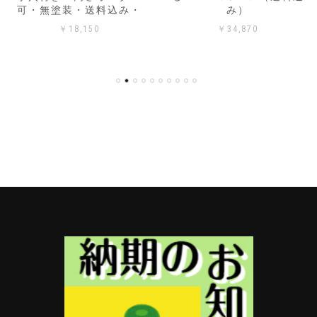
可・無塗装・送料込み・
み）
選
択
￥
18,150
￥
34,870
で
き
ま
す