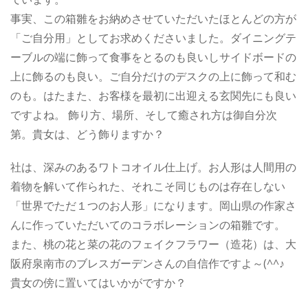
事実、この箱雛をお納めさせていただいたほとんどの方が
「ご自分用」としてお求めくださいました。ダイニングテ
ーブルの端に飾って食事をとるのも良いしサイドボードの
上に飾るのも良い。ご自分だけのデスクの上に飾って和む
のも。はたまた、お客様を最初に出迎える玄関先にも良い
ですよね。 飾り方、場所、そして癒され方は御自分次
第。貴女は、どう飾りますか？
社は、深みのあるワトコオイル仕上げ。お人形は人間用の
着物を解いて作られた、それこそ同じものは存在しない
「世界でただ１つのお人形」になります。岡山県の作家さ
んに作っていただいてのコラボレーションの箱雛です。
また、桃の花と菜の花のフェイクフラワー（造花）は、大
阪府泉南市のブレスガーデンさんの自信作ですよ～(^^♪
貴女の傍に置いてはいかがですか？