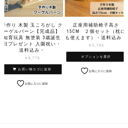
ョ
ン
が
あ
手作り 木製 玉ころがし ク
正座用補助椅子高さ
り
ーゲルバーン【完成品】
15CM ２個セット（枕に
ま
知育玩具 無塗装 3歳誕生
も使えます）・送料込み・
す。
日プレゼント 入園祝い・
オ
￥
5,786
送料込み・
プ
シ
オプションを選択
￥
8,778
ョ
こ
ン
お買い物カゴに追加
お気に入りに追加
の
は
商
商
お気に入りに追加
品
品
に
ペ
は
ー
複
ジ
数
か
の
ら
バ
選
リ
択