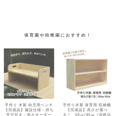
エ
で
ー
き
シ
ま
ョ
す
ン
が
あ
保育園や幼稚園におすすめ！
り
ま
す。
オ
プ
シ
ョ
ン
は
商
品
ペ
ー
手作り 木製 幼児用ベンチ
手作り木製 保育用 収納棚
ジ
【完成品】施設仕様・持ち
【完成品】高さが選べ
か
手穴付き・高さオーダー
る！ 60㎝/45㎝（送料込
ら