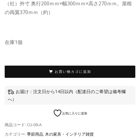
（社）外寸 奥行200ｍｍ×幅300ｍｍ×高さ270ｍｍ。屋根
の両翼370ｍｍ（約）
在庫1個
お買い物カゴに追加
お届け：注文日から14日以内（配達日のご希望は備考欄
へ）
お気に入りに追加
商品コード:
CU-09-A
カテゴリー:
季節用品
,
木の家具・インテリア雑貨