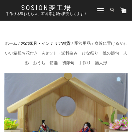
SOSION夢工場
ナ
0
手作り木製おもちゃ、家具等を製作販売してます！
ビ
ゲ
ー
シ
ョ
ホーム
/
木の家具・インテリア雑貨
/
季節用品
/ 身近に置けるかわ
ン
を
いい箱雛お花付き Aセット・送料込み ひな祭り 桃の節句 人
切
り
形 おうち 箱雛 初節句 手作り 雛人形
替
え