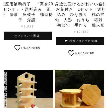
正座用補助椅子 「高さ20
身近に置けるかわいい箱雛
センチ」・送料込み 正
お花付き Eセット・送料
座 法事 座椅子 補助椅
込み ひな祭り 桃の節
子 介護
句 人形 おうち 箱雛
初節句 手作り 雛人形
￥
3,938
￥
12,430
オプションを選択
お買い物カゴに追加
こ
お気に入りに追加
の
お気に入りに追加
商
品
に
は
複
数
の
バ
リ
エ
ー
シ