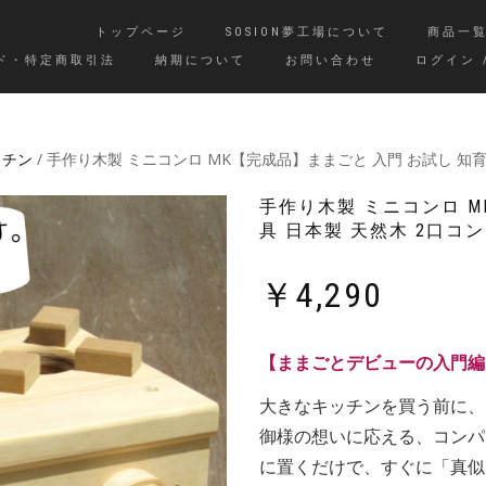
トップページ
SOSION夢工場について
商品一
ド・特定商取引法
納期について
お問い合わせ
ログイン 
ッチン
/ 手作り木製 ミニコンロ MK【完成品】ままごと 入門 お試し 知
手作り木製 ミニコンロ M
具 日本製 天然木 2口コ
￥
4,290
【ままごとデビューの入門編
大きなキッチンを買う前に、
御様の想いに応える、コンパ
に置くだけで、すぐに「真似