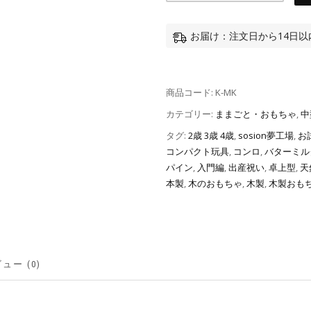
お届け：注文日から14日
商品コード:
K-MK
カテゴリー:
ままごと・おもちゃ
,
中
タグ:
2歳 3歳 4歳
,
sosion夢工場
,
お
コンパクト玩具
,
コンロ
,
バターミル
パイン
,
入門編
,
出産祝い
,
卓上型
,
天
本製
,
木のおもちゃ
,
木製
,
木製おも
ュー (0)