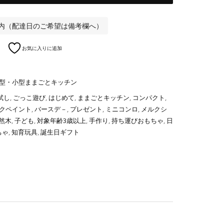
以内（配達日のご希望は備考欄へ）
お気に入りに追加
型・小型ままごとキッチン
試し
,
ごっこ遊び
,
はじめて
,
ままごとキッチン
,
コンパクト
,
クペイント
,
バースデ－
,
プレゼント
,
ミニコンロ
,
メルクシ
然木
,
子ども
,
対象年齢3歳以上
,
手作り
,
持ち運びおもちゃ
,
日
ちゃ
,
知育玩具
,
誕生日ギフト