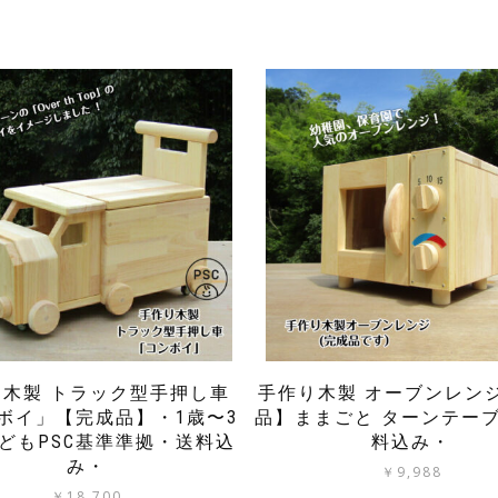
り木製 トラック型手押し車
手作り木製 オーブンレン
ボイ」【完成品】・1歳〜3
品】ままごと ターンテーブ
どもPSC基準準拠・送料込
料込み・
み・
￥
9,988
￥
18,700