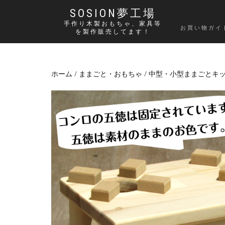
SOSION夢工場
手作り木製おもちゃ、家具等
お買い物ガイ
を製作販売してます！
ホーム
/
ままごと・おもちゃ
/
中型・小型ままごとキ