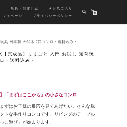
覧
店長・製作日記
★お気に入り
0
/ マイページ
プライバシーポリシー
育玩具 日本製 天然木 2口コンロ・送料込み・
K【完成品】ままごと 入門 お試し 知育玩
ンロ・送料込み・
】「まずはここから」の小さなコンロ
まずはお子様の反応を見てあげたい。そんな親
クトな手作りコンロです。リビングのテーブル
っこ遊び」が始まります。