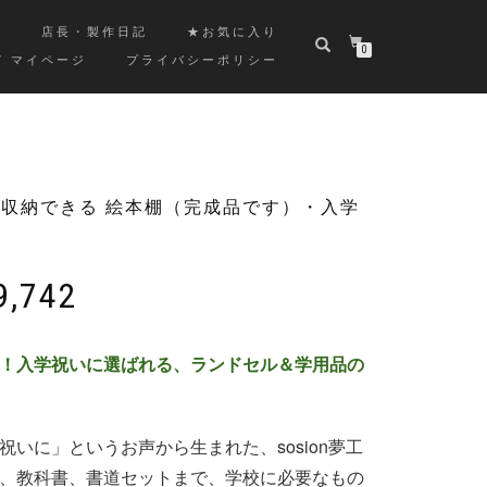
覧
店長・製作日記
★お気に入り
0
/ マイページ
プライバシーポリシー
 収納できる 絵本棚（完成品です）・入学
価
9,742
格
帯:
！入学祝いに選ばれる、ランドセル＆学用品の
￥49,082
–
￥49,742
いに」というお声から生まれた、sosion夢工
、教科書、書道セットまで、学校に必要なもの