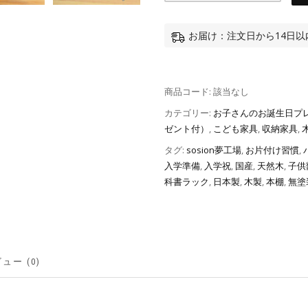
お届け：注文日から14日
商品コード:
該当なし
カテゴリー:
お子さんのお誕生日プ
ゼント付）
,
こども家具
,
収納家具
,
タグ:
sosion夢工場
,
お片付け習慣
,
入学準備
,
入学祝
,
国産
,
天然木
,
子供
科書ラック
,
日本製
,
木製
,
本棚
,
無塗
ュー (0)