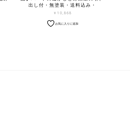
出し付・無塗装・送料込み・
￥
10,868
こ
お気に入りに追加
の
商
品
に
は
複
数
の
バ
リ
エ
ー
シ
ョ
ン
が
あ
り