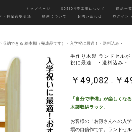
トップページ
SOSION夢工場について
商品一
ド・特定商取引法
納期について
お問い合わせ
ログイン 
ルが 収納できる 絵本棚（完成品です）・入学祝に最適！・送料込み・
手作り木製 ランドセルが
祝に最適！・送料込み・
￥
49,082
￥
4
–
「自分で準備」が楽しくなる
木製収納ラック。
お客様の「お孫さんへの入学祝
場の自信作です。ランドセル