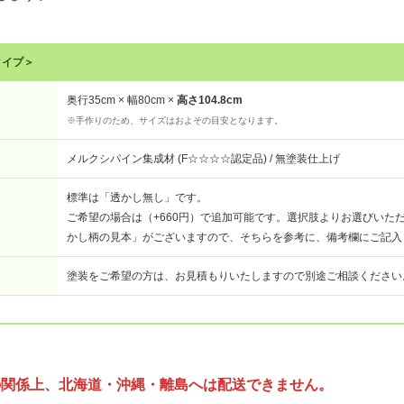
タイプ＞
奥行35cm × 幅80cm ×
高さ104.8cm
※手作りのため、サイズはおよその目安となります。
メルクシパイン集成材 (F☆☆☆☆認定品) / 無塗装仕上げ
標準は「透かし無し」です。
ご希望の場合は（+660円）で追加可能です。選択肢よりお選びいた
かし柄の見本」がございますので、そちらを参考に、備考欄にご記入くださ
塗装をご希望の方は、お見積もりいたしますので別途ご相談ください
の関係上、北海道・沖縄・離島へは配送できません。