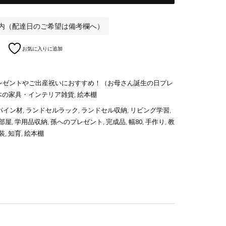
以内（配達日のご希望は備考欄へ）
お気に入りに追加
レゼントやご出産祝いにおすすめ！（お母さん誕生の日プレ
木の家具・インテリア雑貨
,
絵本棚
パイン材
,
ランドセルラック
,
ランドセル収納
,
リビング学習
,
部屋
,
学用品収納
,
孫へのプレゼント
,
完成品
,
幅80
,
手作り
,
教
装
,
知育
,
絵本棚