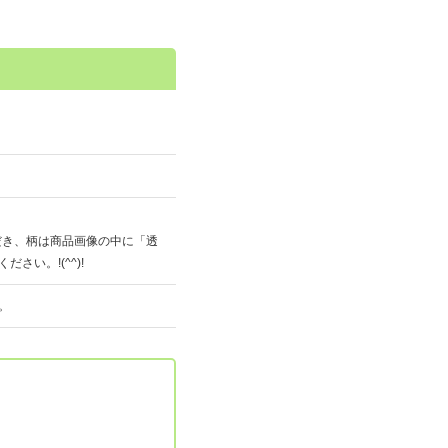
だき、柄は商品画像の中に「透
い。!(^^)!
。