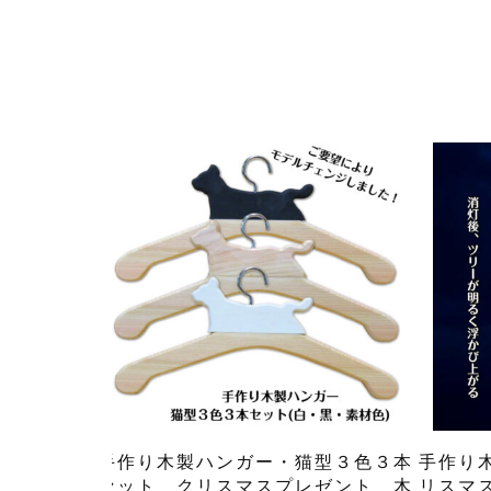
手作り木製ハンガー・猫型３色３本
手作り
セット クリスマスプレゼント 木
リスマ